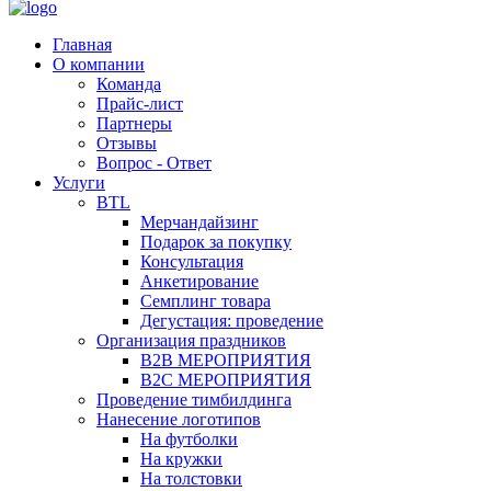
Главная
О компании
Команда
Прайс-лист
Партнеры
Отзывы
Вопрос - Ответ
Услуги
BTL
Мерчандайзинг
Подарок за покупку
Консультация
Анкетирование
Семплинг товара
Дегустация: проведение
Организация праздников
B2B МЕРОПРИЯТИЯ
B2C МЕРОПРИЯТИЯ
Проведение тимбилдинга
Нанесение логотипов
На футболки
На кружки
На толстовки